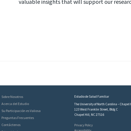
valuable insights that will support our resear
Sobre Nosotros
Estudio de Salud Familiar
Acerca del Estudio
The University of North Carolina – Chapel H
123 West Franklin Street, Bldg C
Su Participación es Valiosa
Chapel Hill, NC 27516
Preguntas Frecuentes
Contáctenos
Privacy Policy
Accessibility