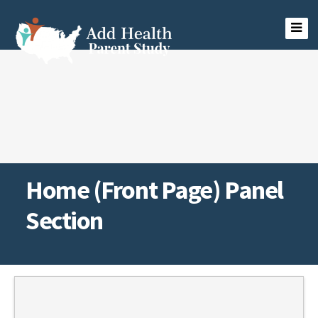
Skip
to
content
Estudio de Salud Familiar
Home (Front Page) Panel
Section